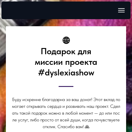
🌐
Подарок для
миссии проекта
#dyslexiashow
Буду искренне благодарна за ваш донат! Этот вклад по
могает открывать сердца и развивать наш проект. Сдел
ать такой подарок можно в любой момент — до или пос
ле услуг, либо просто от всей души, когда почувствуете
отклик. Спасибо вам! 🙏