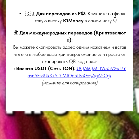
🇷🇺
Для переводов из РФ:
Кликните на фиоле
товую кнопку
ЮMoney
в самом низу 👇
🌍
Для международных переводов (Криптовалют
а):
Вы можете скопировать адрес одним нажатием и встав
ить его в любое ваше криптоприложение или просто от
сканировать QR-код ниже:
• Валюта USDT (Сеть TON):
UQAkQMHWS5VXwJ7Y
asn5FsSUkX75D_MIQahTFoGdyAgA5Cgk
(нажмите для копирования)