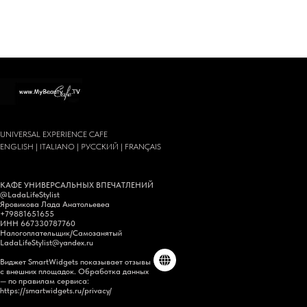
UNIVERSAL EXPERIENCE CAFE
ENGLISH | ITALIANO | РУССКИЙ | FRANÇAIS
КАФЕ УНИВЕРСАЛЬНЫХ ВПЕЧАТЛЕНИЙ
@LadaLifeStylist
Яровикова Лада Анатольевеа
+79881651655
ИНН 667330787760
Налогоплательщик/Самозанятый
LadaLifeStylist@yandex.ru
Виджет SmartWidgets показывает отзывы
с внешних площадок. Обработка данных
— по правилам сервиса:
https://smartwidgets.ru/privacy/