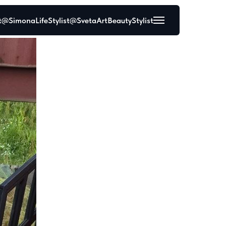
t
@SimonaLifeStylist
@SvetaArtBeautyStylist