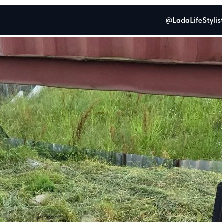
@LadaLifeStylis